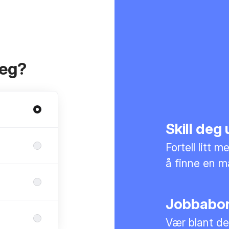
deg?
Skill deg
Fortell litt 
å finne en ma
Jobbabo
Vær blant de