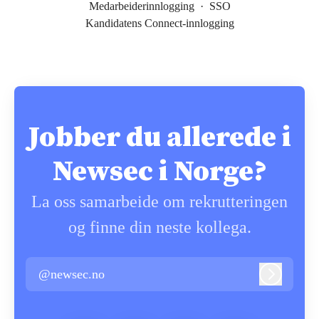
Medarbeiderinnlogging
·
SSO
Kandidatens Connect-innlogging
Jobber du allerede i
Newsec i Norge?
La oss samarbeide om rekrutteringen
og finne din neste kollega.
@newsec.no
Logg inn