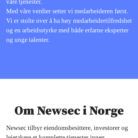
våre tjenester.
Med våre verdier setter vi medarbeideren først.
Vi er stolte over å ha høy medarbeidertilfredshet
og en arbeidsstyrke med både erfarne eksperter
og unge talenter.
Om Newsec i Norge
Newsec tilbyr eiendomsbesittere, investorer og
leietakere et komplette tjenester innen