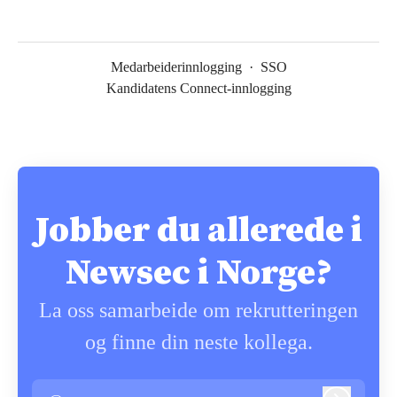
Medarbeiderinnlogging
·
SSO
Kandidatens Connect-innlogging
Jobber du allerede i
Newsec i Norge?
La oss samarbeide om rekrutteringen
og finne din neste kollega.