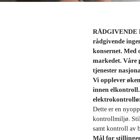
RÅDGIVENDE IN
rådgivende ingen
konsernet. Med o
markedet. Våre p
tjenester nasjona
Vi opplever økend
innen elkontroll.
elektrokontrollø
Dette er en nyoppr
kontrollmiljø. St
samt kontroll av 
Mål for stillinge