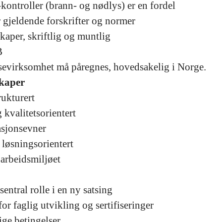
kontroller (brann- og nødlys) er en fordel
r gjeldende forskrifter og normer
aper, skriftlig og muntlig
B
isevirksomhet må påregnes, hovedsakelig i Norge.
skaper
rukturert
 kvalitetsorientert
sjonsevner
 løsningsorientert
l arbeidsmiljøet
entral rolle i en ny satsing
r faglig utvikling og sertifiseringer
ge betingelser