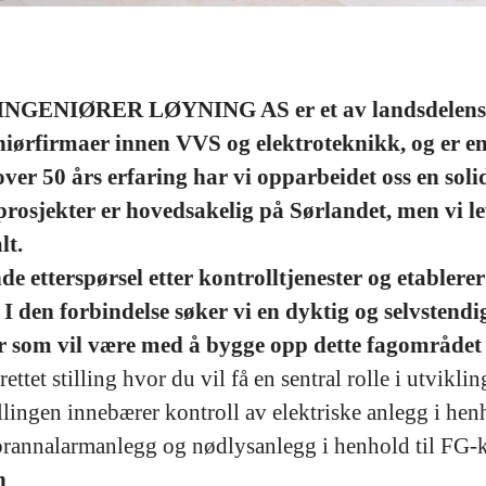
GENIØRER LØYNING AS er et av landsdelens 
iørfirmaer innen VVS og elektroteknikk, og er en
ver 50 års erfaring har vi opparbeidet oss en solid
rosjekter er hovedsakelig på Sørlandet, men vi le
lt.
e etterspørsel etter kontrolltjenester og etablerer
 I den forbindelse søker vi en dyktig og selvstendi
r som vil være med å bygge opp dette fagområdet 
ettet stilling hvor du vil få en sentral rolle i utvikli
illingen innebærer kontroll av elektriske anlegg i he
brannalarmanlegg og nødlysanlegg i henhold til FG-k
n