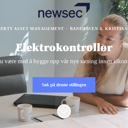
ERTY ASSET MANAGEMENT
·
BANEHAVEN 4, KRISTIA
Elektrokontrollør
du være med å bygge opp vår nye satsing innen elkont
Søk på denne stillingen