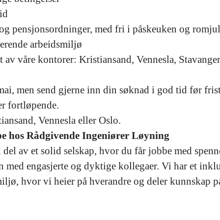
id
og pensjonsordninger, med fri i påskeuken og romjul
erende arbeidsmiljø
t av våre kontorer: Kristiansand, Vennesla, Stavanger
ai, men send gjerne inn din søknad i god tid før fris
er fortløpende.
tiansand, Vennesla eller Oslo.
bbe hos Rådgivende Ingeniører Løyning
n del av et solid selskap, hvor du får jobbe med spenn
 med engasjerte og dyktige kollegaer. Vi har et ink
iljø, hvor vi heier på hverandre og deler kunnskap på