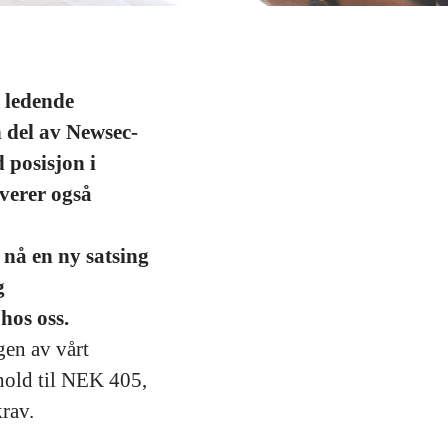
ledende
 del av Newsec-
 posisjon i
verer også
 nå en ny satsing
g
hos oss.
ngen av vårt
nhold til NEK 405,
rav.