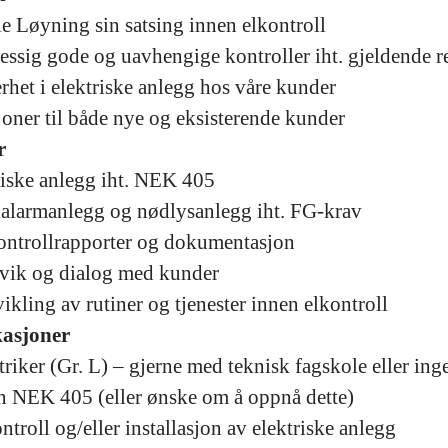
le Løyning sin satsing innen elkontroll
essig gode og uavhengige kontroller iht. gjeldende r
erhet i elektriske anlegg hos våre kunder
oner til både nye og eksisterende kunder
r
riske anlegg iht. NEK 405
nalarmanlegg og nødlysanlegg iht. FG-krav
kontrollrapporter og dokumentasjon
vik og dialog med kunder
vikling av rutiner og tjenester innen elkontroll
kasjoner
riker (Gr. L) – gjerne med teknisk fagskole eller in
en NEK 405 (eller ønske om å oppnå dette)
troll og/eller installasjon av elektriske anlegg