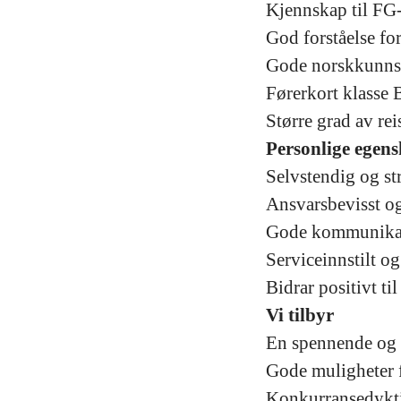
Kjennskap til FG-
God forståelse fo
Gode norskkunnsk
Førerkort klasse 
Større grad av re
Personlige egen
Selvstendig og st
Ansvarsbevisst og
Gode kommunika
Serviceinnstilt og
Bidrar positivt ti
Vi tilbyr
En spennende og s
Gode muligheter fo
Konkurransedykti