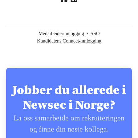
Medarbeiderinnlogging
·
SSO
Kandidatens Connect-innlogging
Jobber du allerede i
Newsec i Norge?
La oss samarbeide om rekrutteringen
og finne din neste kollega.