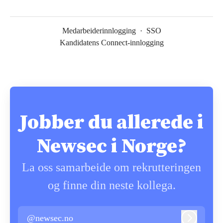
Medarbeiderinnlogging
·
SSO
Kandidatens Connect-innlogging
Jobber du allerede i
Newsec i Norge?
La oss samarbeide om rekrutteringen
og finne din neste kollega.
@newsec.no
Logg inn