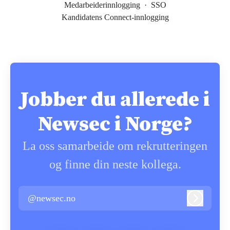
Medarbeiderinnlogging
·
SSO
Kandidatens Connect-innlogging
Jobber du allerede i
Newsec i Norge?
La oss samarbeide om rekrutteringen
og finne din neste kollega.
@newsec.no
Logg inn