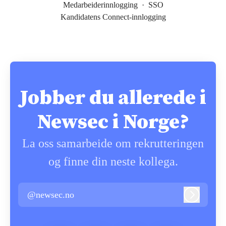
Medarbeiderinnlogging
·
SSO
Kandidatens Connect-innlogging
Jobber du allerede i
Newsec i Norge?
La oss samarbeide om rekrutteringen
og finne din neste kollega.
@newsec.no
Logg inn