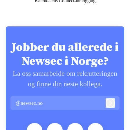
Kandidatens Connect-innlogging
Jobber du allerede i
Newsec i Norge?
La oss samarbeide om rekrutteringen
og finne din neste kollega.
@newsec.no
Logg inn